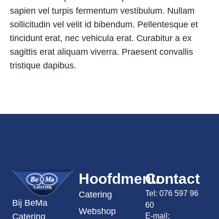
sapien vel turpis fermentum vestibulum. Nullam
sollicitudin vel velit id bibendum. Pellentesque et
tincidunt erat, nec vehicula erat. Curabitur a ex
sagittis erat aliquam viverra. Praesent convallis
tristique dapibus.
Hoofdmenu
Contact
Tel:
076 597 96
Catering
Bij BeMa
60
Webshop
E-mail:
Catering