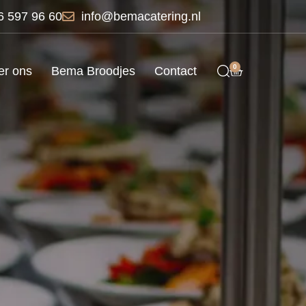
6 597 96 60
info@bemacatering.nl
0
er ons
Bema Broodjes
Contact