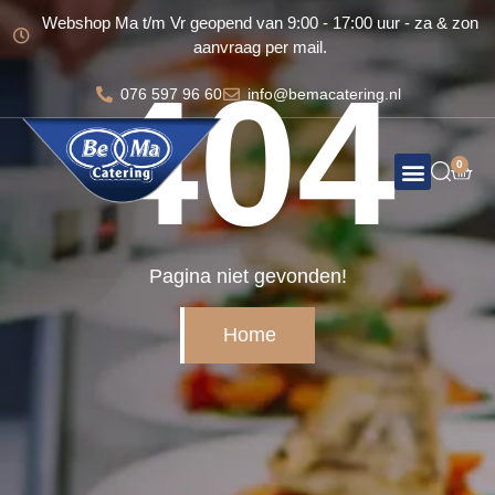
Webshop Ma t/m Vr geopend van 9:00 - 17:00 uur - za & zon
aanvraag per mail.
404
076 597 96 60
info@bemacatering.nl
0
Totale organisatie voor uw feest
Bema Broodjes
Pagina niet gevonden!
Home