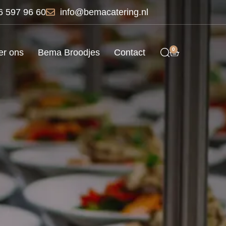
6 597 96 60
info@bemacatering.nl
0
er ons
Bema Broodjes
Contact