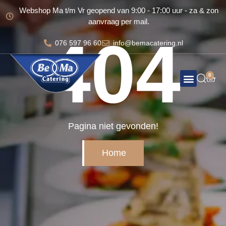
Webshop Ma t/m Vr geopend van 9:00 - 17:00 uur - za & zon
aanvraag per mail.
404
076 597 96 60
info@bemacatering.nl
0
Totale organisatie voor uw feest
Bema Broodjes
Pagina niet gevonden!
Home