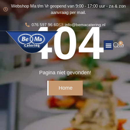
Webshop Ma t/m Vr geopend van 9:00 - 17:00 uur - za & zon
aanvraag per mail.
404
076 597 96 60
info@bemacatering.nl
0
Totale organisatie voor uw feest
Bema Broodjes
Pagina niet gevonden!
Home