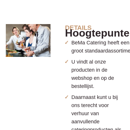
DETAILS
Hoogtepunte
BeMa Catering heeft een
groot standaardassortime
U vindt al onze
producten in de
webshop en op de
bestellijst.
Daarnaast kunt u bij
ons terecht voor
verhuur van
aanvullende
cateringproducten als