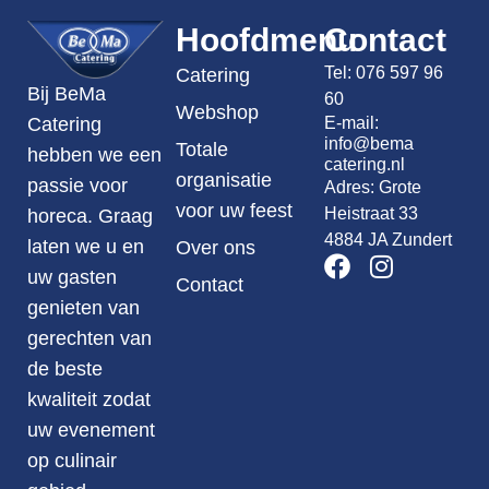
Hoofdmenu
Contact
Tel:
076 597 96
Catering
Bij BeMa
60
Webshop
E-mail:
Catering
info@bema
Totale
hebben we een
catering.nl
organisatie
passie voor
Adres: Grote
voor uw feest
Heistraat 33
horeca. Graag
4884 JA Zundert
laten we u en
Over ons
uw gasten
Contact
genieten van
gerechten van
de beste
kwaliteit zodat
uw evenement
op culinair