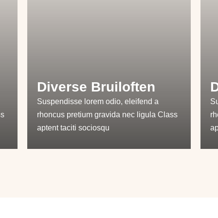
Diverse Bruiloften
D
Suspendisse lorem odio, eleifend a
Su
ss
rhoncus pretium gravida nec ligula Class
rh
aptent taciti sociosqu
ap