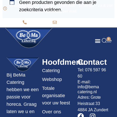
Geen producten gevonden die aan je
Webshop Ma t/m Vr geopend van 9:00 - 17:00 uur - za & zon
zoekcriteria voldoen.
aanvraag per mail.
076 597 96 60
info@bemacatering.nl
0
Totale organisatie voor uw feest
Bema Broodjes
Hoofdmenu
Contact
Tel:
076 597 96
Catering
Bij BeMa
60
Webshop
E-mail:
Catering
info@bema
Totale
hebben we een
catering.nl
organisatie
passie voor
Adres: Grote
voor uw feest
Heistraat 33
horeca. Graag
4884 JA Zundert
laten we u en
Over ons