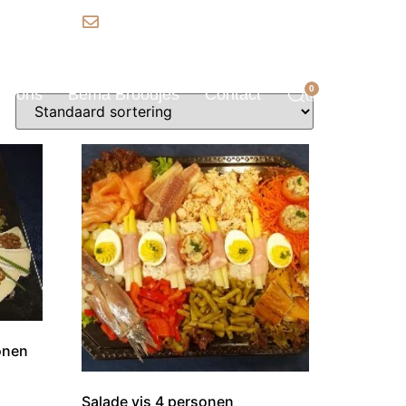
6 597 96 60
info@bemacatering.nl
0
er ons
Bema Broodjes
Contact
onen
Salade vis 4 personen