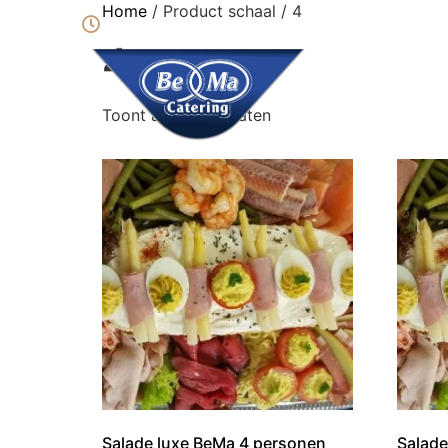
Home
/ Product schaal / 4
Webshop Ma t/m Vr geopend van 9:00 - 17:
4
Cateri
Toont alle 7 resultaten
Salade luxe BeMa 4 personen
Salade