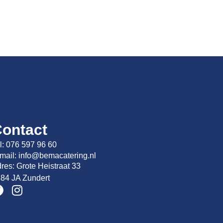
ontact
l:
076 597 96 60
mail:
info@bema
catering.nl
res: Grote Heistraat 33
84 JA Zundert