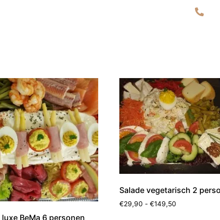
00 uur - za & zon aanvraag per mail.
07
ng
Webshop
Totale organisatie voor uw feest
Ov
Salade vegetarisch 2 pers
€
29,90
-
€
149,50
 luxe BeMa 6 personen