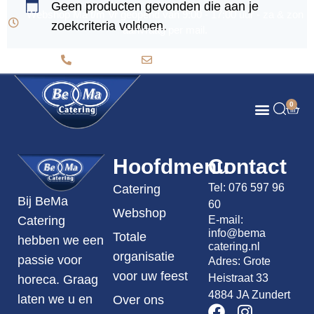
Geen producten gevonden die aan je
Webshop Ma t/m Vr geopend van 9:00 - 17:00 uur - za & zon
zoekcriteria voldoen.
aanvraag per mail.
076 597 96 60
info@bemacatering.nl
0
Totale organisatie voor uw feest
Bema Broodjes
Hoofdmenu
Contact
Tel:
076 597 96
Catering
Bij BeMa
60
Webshop
E-mail:
Catering
info@bema
Totale
hebben we een
catering.nl
organisatie
passie voor
Adres: Grote
voor uw feest
Heistraat 33
horeca. Graag
4884 JA Zundert
laten we u en
Over ons